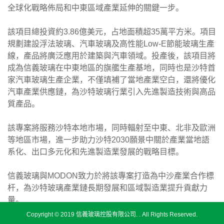
全球化戰略佈局和中東區域產業延伸的關鍵一步。
該項目總投資約3.86億美元，占地面積超35萬平方米。項目
規劃建設浮法玻璃、汽車玻璃及高性能Low-E節能玻璃生產
線，產品將廣泛應用於建築與汽車領域。投產後，該項目將
成為信義玻璃在中東地區的旗艦生產基地，同時也是沙特首
家汽車玻璃生產企業，不僅填補了當地產業空白，還將優化
汽車產業供應鏈，為沙特玻璃行業引入先進製造技術與高品
質產品。
該專案將服務沙特本地市場，同時輻射至中東、北非及歐洲
等地區市場，進一步助力沙特2030願景中關於產業當地語
系化、出口多元化和先進製造業發展的戰略目標。
信義玻璃與MODON致力於將該專案打造為中沙產業合作標
杆，為沙特玻璃產業鏈長期發展和區域製造業提升貢獻力
量。
Copyright © 2019 信義玻璃控股有限公司. . All Rights Reserved.