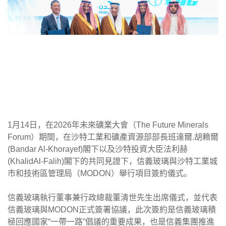
1月14日，在2026年未來礦業大會（The Future Minerals
Forum）期間，在沙特工業和礦產資源部部長班達爾.胡賴爾
(Bandar Al-Khorayef)閣下以及沙特投資大臣法利赫
(KhalidAl-Falih)閣下的共同見證下，信義玻璃與沙特工業城
市和技術區管理局（MODON）舉行項目簽約儀式。
信義玻璃執行董事兼行政總裁董清世先生出席儀式，並代表
信義玻璃與MODON正式簽署協議，此次簽約是信義玻璃積
極回應國家“一帶一路”倡議的重要成果，也是信義集團推進